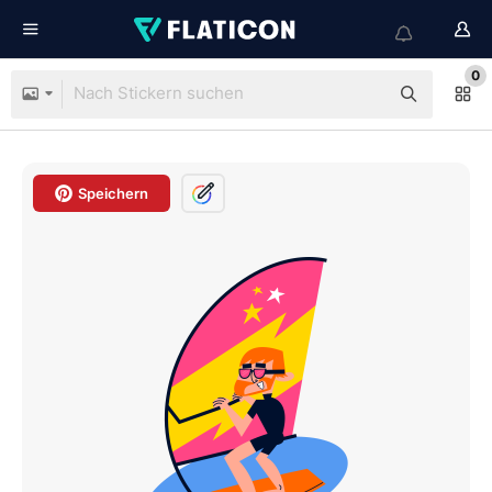
0
Speichern