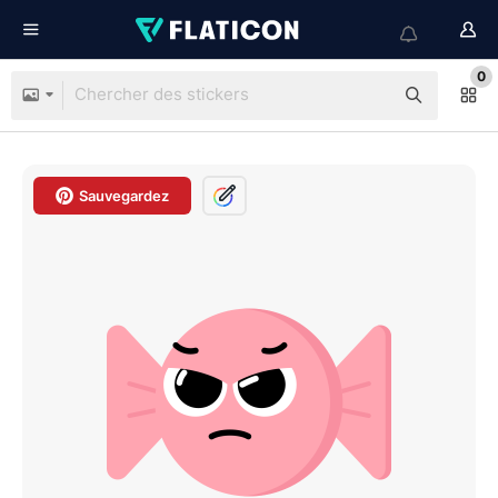
0
Sauvegardez