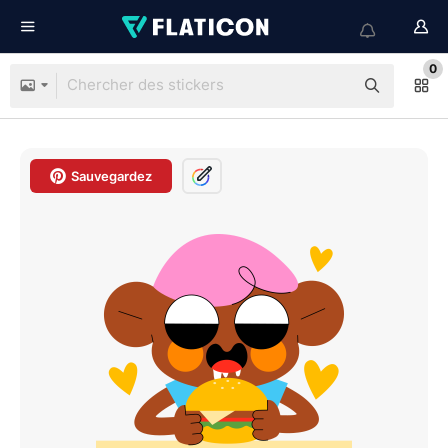
0
Sauvegardez