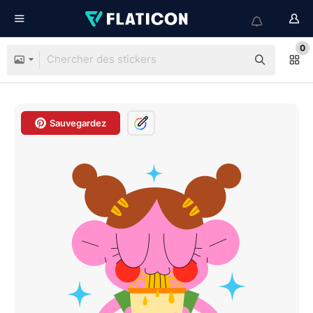
0
Sauvegardez