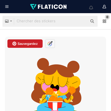
0
Sauvegardez