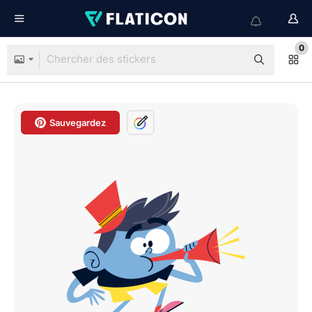
0
Sauvegardez