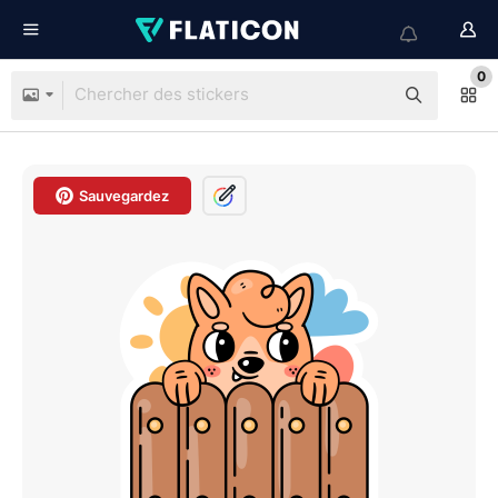
0
Sauvegardez