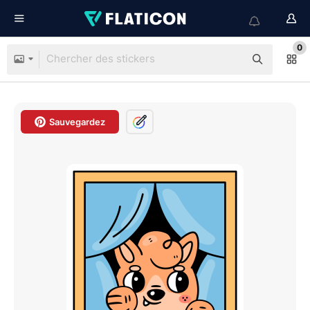
0
Sauvegardez