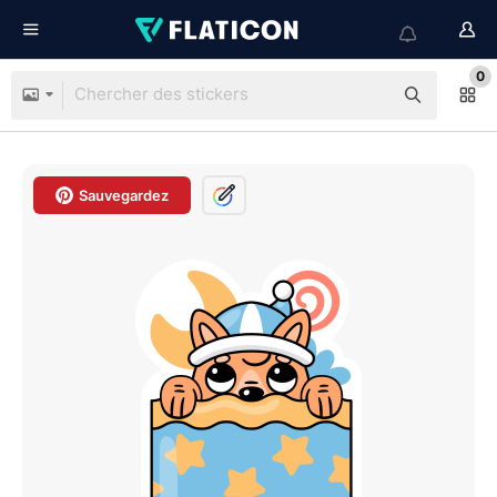
0
Sauvegardez