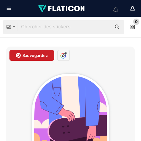
0
Sauvegardez