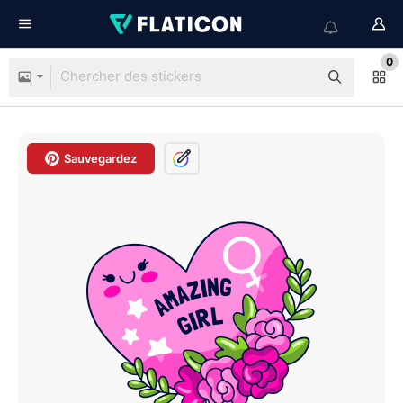
0
Sauvegardez