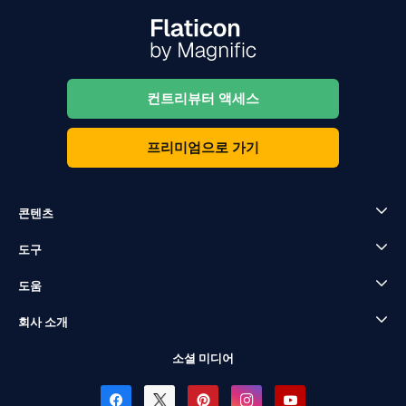
컨트리뷰터 액세스
프리미엄으로 가기
콘텐츠
도구
도움
회사 소개
소셜 미디어