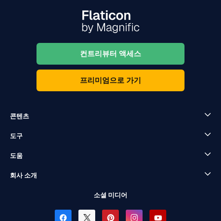
컨트리뷰터 액세스
프리미엄으로 가기
콘텐츠
도구
도움
회사 소개
소셜 미디어