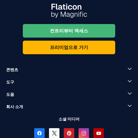
컨트리뷰터 액세스
프리미엄으로 가기
콘텐츠
도구
도움
회사 소개
소셜 미디어