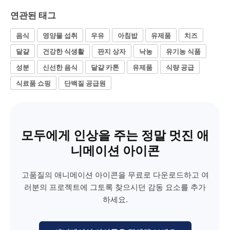
연관된 태그
음식
영양물 섭취
우유
아침밥
유제품
치즈
달걀
건강한 식생활
판지 상자
낙농
유기농 식품
성분
신선한 음식
달걀 카톤
유제품
식량 공급
식료품 쇼핑
단백질 공급원
모두에게 인상을 주는 정말 멋진 애
니메이션 아이콘
고품질의 애니메이션 아이콘을 무료로 다운로드하고 여
러분의 프로젝트에 그토록 찾으시던 감동 요소를 추가
하세요.