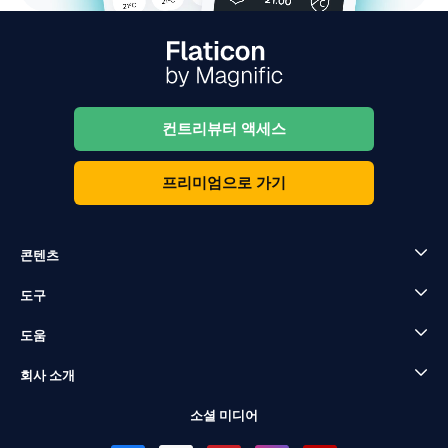
컨트리뷰터 액세스
프리미엄으로 가기
콘텐츠
도구
도움
회사 소개
소셜 미디어