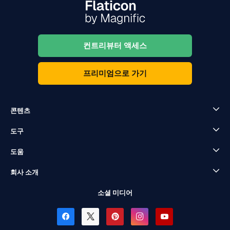
컨트리뷰터 액세스
프리미엄으로 가기
콘텐츠
도구
도움
회사 소개
소셜 미디어