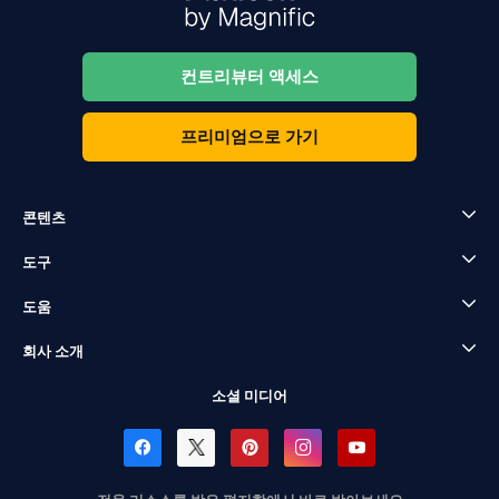
컨트리뷰터 액세스
프리미엄으로 가기
콘텐츠
도구
도움
회사 소개
소셜 미디어