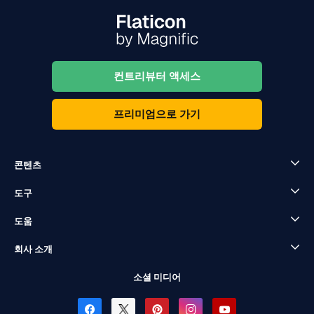
컨트리뷰터 액세스
프리미엄으로 가기
콘텐츠
도구
도움
회사 소개
소셜 미디어