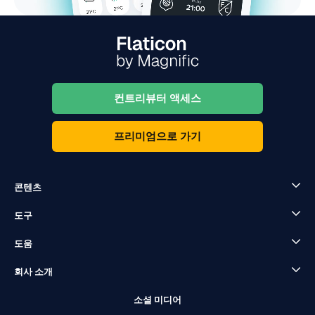
컨트리뷰터 액세스
프리미엄으로 가기
콘텐츠
도구
도움
회사 소개
소셜 미디어