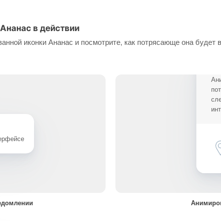
Ананас в действии
анной иконки Ананас и посмотрите, как потрясающе она будет 
Ан
по
сл
ин
терфейсе
едомлении
Анимиров