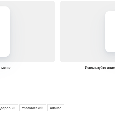
в меню
Используйте ани
здоровый
тропический
ананас