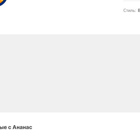
Стиль:
B
ые с Ананас