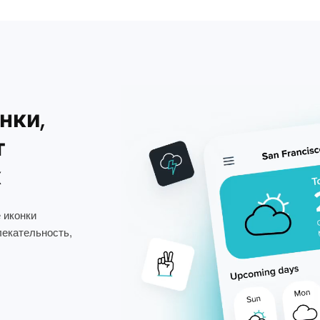
нки,
т
х
 иконки
лекательность,