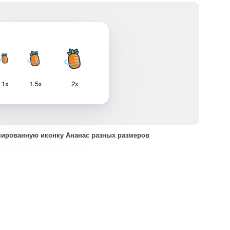
1x
1.5x
2x
мированную иконку Ананас разных размеров