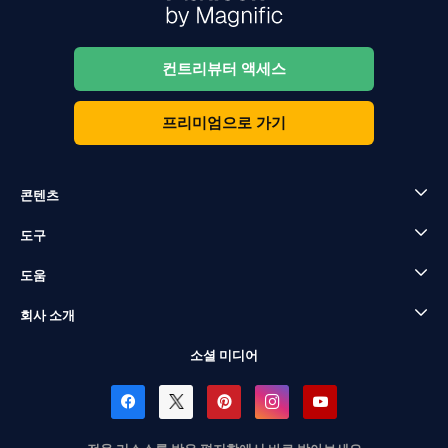
컨트리뷰터 액세스
프리미엄으로 가기
콘텐츠
도구
도움
회사 소개
소셜 미디어