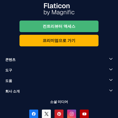
컨트리뷰터 액세스
프리미엄으로 가기
콘텐츠
도구
도움
회사 소개
소셜 미디어