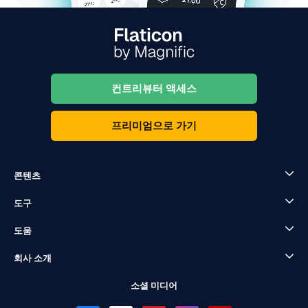
컨트리뷰터 액세스
프리미엄으로 가기
콘텐츠
도구
도움
회사 소개
소셜 미디어