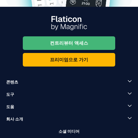
컨트리뷰터 액세스
프리미엄으로 가기
콘텐츠
도구
도움
회사 소개
소셜 미디어