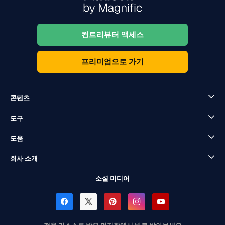
컨트리뷰터 액세스
프리미엄으로 가기
콘텐츠
도구
도움
회사 소개
소셜 미디어