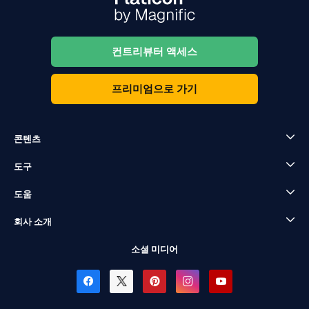
컨트리뷰터 액세스
프리미엄으로 가기
콘텐츠
도구
도움
회사 소개
소셜 미디어