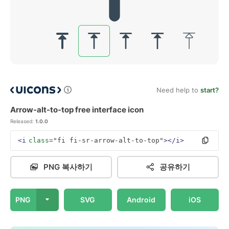
Need help to
start?
Arrow-alt-to-top free interface icon
Released:
1.0.0
<i
class=
"fi fi-sr-arrow-alt-to-top"
></i>
PNG 복사하기
공유하기
PNG
SVG
Android
iOS