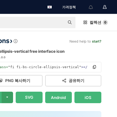
가격정책
컬렉션
0
Need help to
start?
ellipsis-vertical free interface icon
1.0.0
ass=
"fi fi-bs-circle-ellipsis-vertical"
></i>
PNG 복사하기
공유하기
SVG
Android
iOS