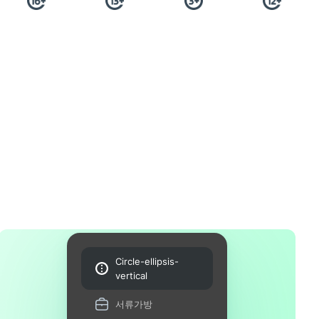
Circle-ellipsis-
vertical
서류가방