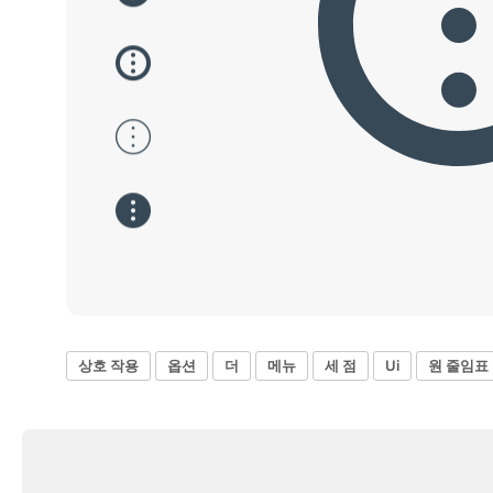
상호 작용
옵션
더
메뉴
세 점
Ui
원 줄임표