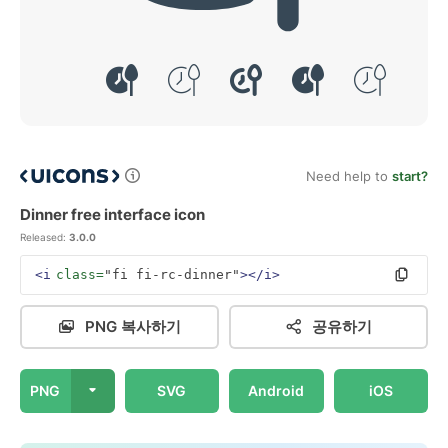
Need help to
start?
Dinner free interface icon
Released:
3.0.0
<i
class=
"fi fi-rc-dinner"
></i>
PNG 복사하기
공유하기
PNG
SVG
Android
iOS