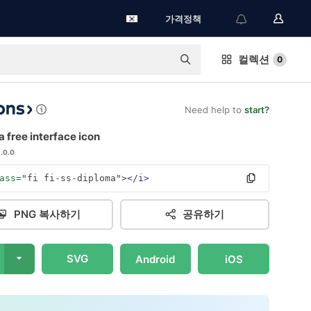
가격정책
컬렉션
0
Need help to
start?
 free interface icon
1.0.0
ass=
"fi fi-ss-diploma"
></i>
PNG 복사하기
공유하기
SVG
Android
iOS