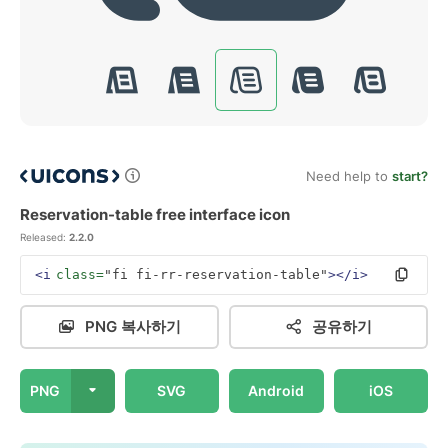
Need help to
start?
Reservation-table free interface icon
Released:
2.2.0
<i
class=
"fi fi-rr-reservation-table"
></i>
PNG 복사하기
공유하기
PNG
SVG
Android
iOS