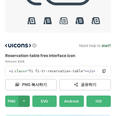
Need help to
start?
Reservation-table free interface icon
Released:
2.2.0
<i
class=
"fi fi-tr-reservation-table"
></i>
PNG 복사하기
공유하기
PNG
SVG
Android
iOS