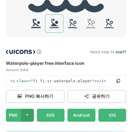
Need help to
start?
Waterpolo-player free interface icon
Released:
3.0.0
<i
class=
"fi fi-sr-waterpolo-player"
></i>
PNG 복사하기
공유하기
PNG
SVG
Android
iOS