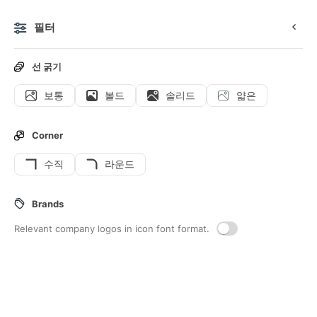
필터
0
선 굵기
보통
볼드
솔리드
얇은
아이콘
스티커
애니메이션 아이콘
인터페이스 아이콘
Corner
수직
라운드
44
Athlete
Interface icons
Brands
Relevant company logos in icon font format.