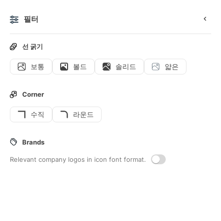
필터
0
선 굵기
보통
볼드
솔리드
얇은
아이콘
스티커
애니메이션 아이콘
인터페이스 아이콘
Corner
수직
라운드
31
Play-button
Interface icons
Brands
Relevant company logos in icon font format.