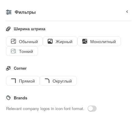
Фильтры
0
Ширина штриха
Обычный
Жирный
Монолитный
Иконки
Стикеры
Анимированные иконки
Значки и
Тонкий
Corner
Прямой
Округлый
34
Play-button
Interface icons
Brands
Relevant company logos in icon font format.