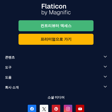
컨트리뷰터 액세스
프리미엄으로 가기
콘텐츠
도구
도움
회사 소개
소셜 미디어