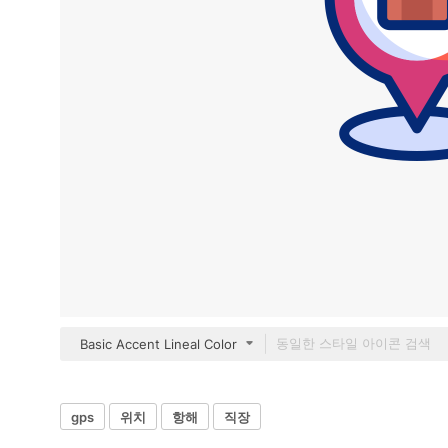
Basic Accent Lineal Color
gps
위치
항해
직장