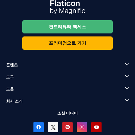
컨트리뷰터 액세스
프리미엄으로 가기
콘텐츠
도구
도움
회사 소개
소셜 미디어