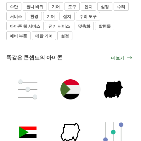
수단
톱니 바퀴
기어
도구
렌치
설정
수리
서비스
환경
기어
설치
수리 도구
아마존 웹 서비스
전기 서비스
맞춤화
발행물
예비 부품
메탈 기어
설정
똑같은 콘셉트의 아이콘
더 보기