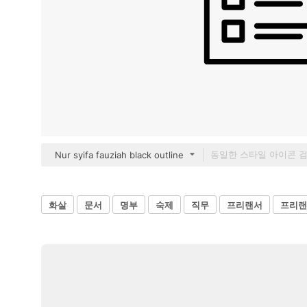
Nur syifa fauziah black outline
화살
문서
명부
숙제
직무
프리랜서
프리랜