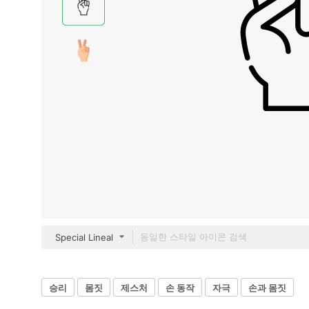
Special Lineal
승리
몸짓
제스처
손 동작
자극
손과 몸짓