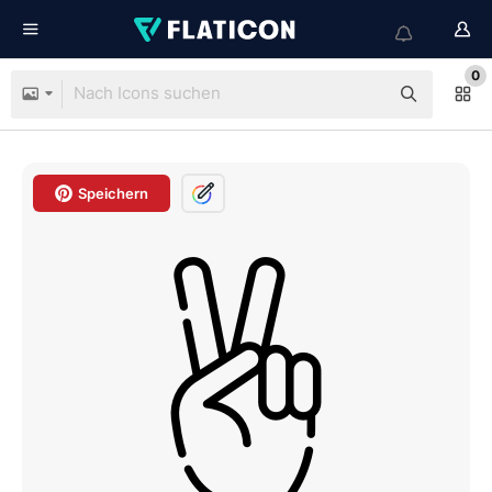
0
Speichern