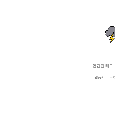
연관된 태그
말풍선
무