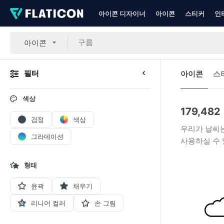
아이콘 디자이너
아이콘
스티커
인
아이콘
필터
아이콘
스
색상
179,482
검정
색상
우리가 날씨는
그라데이션
사용하실 수 
형태
윤곽
채우기
리니어 컬러
손 그림