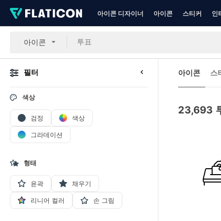
아이콘 디자이너
아이콘
스티커
인
아이콘
필터
아이콘
스
색상
23,693
검정
색상
그라데이션
형태
윤곽
채우기
리니어 컬러
손 그림