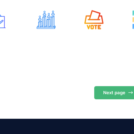
Next
page