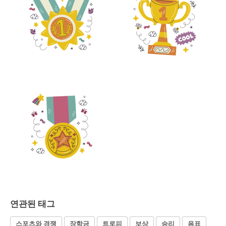
연관된 태그
스포츠와 경쟁
장학금
트로피
보상
승리
음표