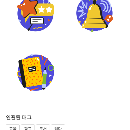
연관된 태그
교육
학교
도서
읽다