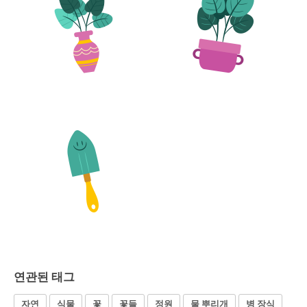
연관된 태그
자연
식물
꽃
꽃들
정원
물 뿌리개
병 장식