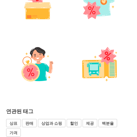
연관된 태그
상표
판매
상업과 쇼핑
할인
제공
백분율
가격