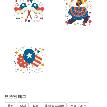
연관된 태그
축하
남자
칠레
축제 파티리아
전통 드레스